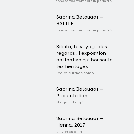
fondsartcontemporain.paris.fr ↘
Sabrina Belouaar –
BATTLE
fondsartcontemporain.paris.fr ↘
Silsila, le voyage des
regards : l’exposition
collective qui bouscule
les héritages
leclaireur.fnac.com ↘
Sabrina Belouaar –
Présentation
sharjahart.org ↘
Sabrina Belouaar –
Henna, 2017
universes.art ↘