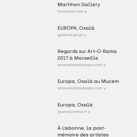
Marhhon Gallery
founoune.com ↘
EUROPA, Oxalá
gulbenkian.pt ↘
Regards sur Art-O-Rama
2017 à Marseille
enrevenantdelexpo.com ↘
Europa, Oxalá au Mucem
enrevenantdelexpo.com ↘
Europa, Oxalá
journalventilo.fr ↘
À Lisbonne, la post-
mémoire des artistes