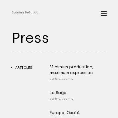
Sabrina Belouaar
Press
Minimum production,
ARTICLES
maximum expression
paris-art.com ↘
La Saga
paris-art.com ↘
Europa, Oxalá