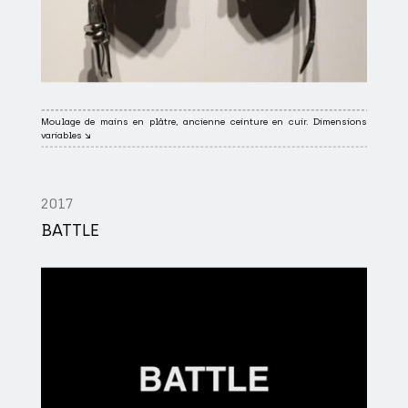
Moulage de mains en plâtre, ancienne ceinture en cuir. Dimensions
variables ↘
2017
BATTLE