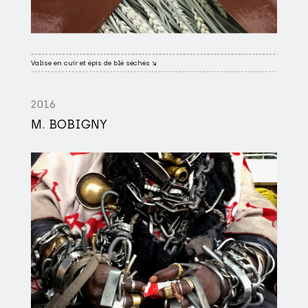
Valise en cuir et épis de blé séchés ↘
2016
M. BOBIGNY